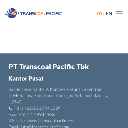
ID
|
EN
PT Transcoal Pacific Tbk
Kantor Pusat
Bakrie Tower lantai 9, Komplek Rasuna Epicentrum
Jl. HR Rasuna Said, Karet Kuningan, Setiabudi, Jakarta,
12940.
Tel. : +62-21 2994 1389
Fax. : +62-21 2994 2886
Website : www.transcoalpacific.com
Email : info@transcoalpacific.com