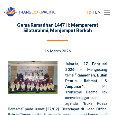
ID
|
EN
Gema Ramadhan 1447 H: Mempererat
Silaturahmi, Menjemput Berkah
16 March 2026
Jakarta, 27 Februari
2026
– Mengusung
tema
“Ramadhan, Bulan
Penuh Rahmat &
Ampunan”
, PT
Transcoal Pacific Tbk
menyelenggarakan
agenda “Buka Puasa
Bersama” pada Jumat (27/02). Bertempat di Head Office,
Bakrie Tower Lantai 9, acara ini menjadi ajang konsolidasi