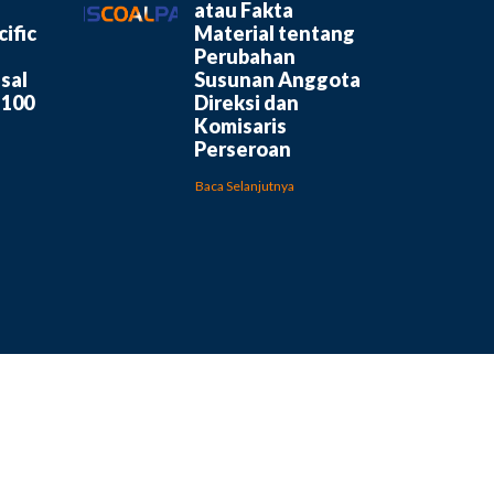
atau Fakta
ific
Material tentang
Perubahan
sal
Susunan Anggota
 100
Direksi dan
Komisaris
Perseroan
Baca Selanjutnya