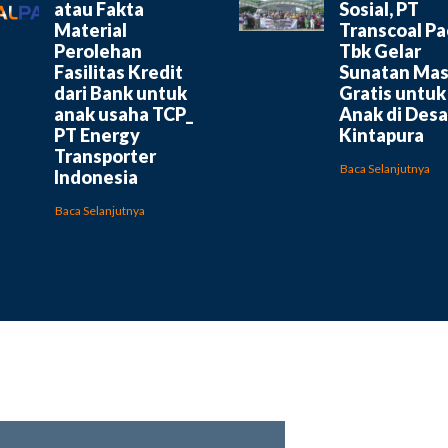
atau Fakta
Sosial, PT
Material
Transcoal Pac
Perolehan
Tbk Gelar
Fasilitas Kredit
Sunatan Mas
dari Bank untuk
Gratis untuk
anak usaha TCP_
Anak di Desa
PT Energy
Kintapura
Transporter
Baca Selanjutnya
Indonesia
Baca Selanjutnya