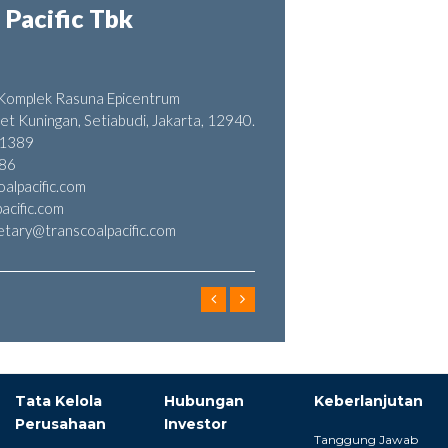
 Pacific Tbk
, Komplek Rasuna Epicentrum
ret Kuningan, Setiabudi, Jakarta, 12940.
 1389
886
alpacific.com
acific.com
y@transcoalpacific.com
Tata Kelola
Hubungan
Keberlanjutan
Perusahaan
Investor
Tanggung Jawab