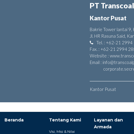
PT Transcoal
Kantor Pusat
Bakrie Tower lantai 9
Jl. HR Rasuna Said, Ka
Tel. : +62-21 2994
Fax. : +62-21 2994 2
Website : www.transco
Email : info@transcoalp
corporate.secretar
Kantor Pusat
Beranda
Tentang Kami
Layanan dan
Armada
Visi, Misi & Nilai