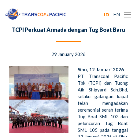
ID
|
EN
TCPI Perkuat Armada dengan Tug Boat Baru
29 January 2026
Sibu, 12 Januari 2026
–
PT Transcoal Pacific
Tbk (TCPI) dan Tuong
Aik Shipyard Sdn.Bhd,
selaku galangan kapal
telah mengadakan
seremonial serah terima
Tug Boat SML 103 dan
peluncuran Tug Boat
SML 105 pada tanggal
12 Januari 2026 di Sibu,